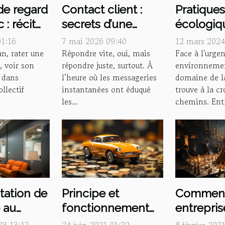
de regard
Contact client :
Pratique
 : récit
secrets d’une
écologiq
eneurs
relation qui ne se
une mode
01:16
7 mai 2026 09:40
12 mars 2024
ebondi
limite pas à la
par les 
an, rater une
Répondre vite, oui, mais
Face à l'urge
, voir son
répondre juste, surtout. À
environnemen
réponse rapide
, dans
l’heure où les messageries
domaine de l
ollectif
instantanées ont éduqué
trouve à la cr
les...
chemins. Entre
tation de
Principe et
Comment
é au
fonctionnement
entrepris
âce à la
d’une assurance
elle cons
23 13:17
24 juin 2021 01:22
8 février 202