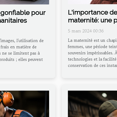
L'importance de
é gonflable pour
maternité: une p
anitaires
5 mars 2024 00:36
La maternité est un chapi
mages, l'utilisation de
femmes, une période tein
r frais en matière de
souvenirs impérissables. À
 ne se limitent pas à
technologies et la facilit
roduits ; elles peuvent
conservation de ces instan