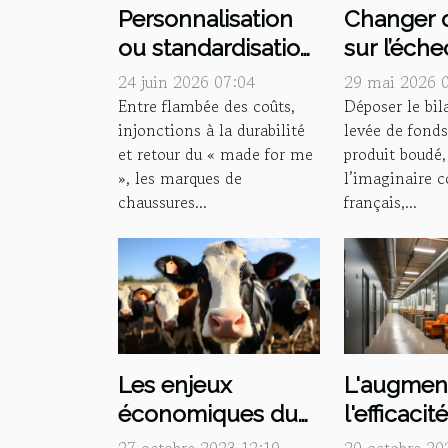
Personnalisation
Changer 
ou standardisation
sur l’échec
: dilemme pour les
d’entrepr
24 juin 2026 07:04
29 mai 2026 
marques de
qui ont r
Entre flambée des coûts,
Déposer le bil
injonctions à la durabilité
levée de fonds
chaussures
et retour du « made for me
produit boudé
», les marques de
l’imaginaire c
chaussures...
français,...
Les enjeux
L'augmen
économiques du
l'efficacit
secteur de
travail gr
27 octobre 2023 12:19
20 octobre 20