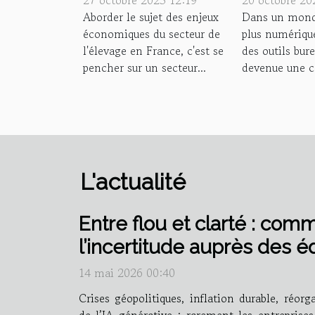
l'élevage en
formation
Aborder le sujet des enjeux
Dans un mond
économiques du secteur de
plus numérique
France
bureautiq
l'élevage en France, c'est se
des outils bur
distance
pencher sur un secteur...
devenue une c
L'actualité
Entre flou et clarté : com
l’incertitude auprès des é
14 mai 2026 00:40
Crises géopolitiques, inflation durable, réorg
de l’IA générative : rarement les entreprise