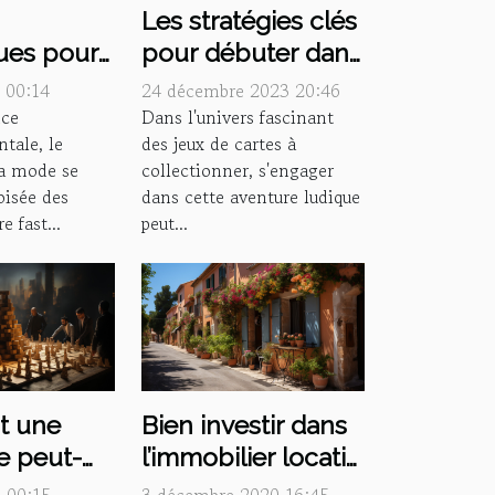
Les stratégies clés
s
pour débuter dans
ues pour
les TCG sans se
 durable
24 décembre 2023 20:46
 00:14
ruiner
femmes
Dans l'univers fascinant
nce
des jeux de cartes à
tale, le
collectionner, s'engager
a mode se
dans cette aventure ludique
oisée des
peut...
 fast...
 une
Bien investir dans
e peut-
l’immobilier locatif
truire son
dans le Var : nos
1 00:15
3 décembre 2020 16:45