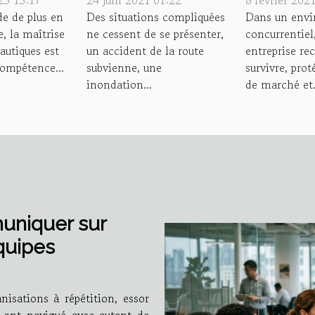
 en
auto
avantage
e de plus en
Des situations compliquées
Dans un env
, la maîtrise
ne cessent de se présenter,
concurrentiel
ue à
concurren
eautiques est
un accident de la route
entreprise re
ompétence...
subvienne, une
survivre, prot
inondation...
de marché et.
muniquer sur
quipes
anisations à répétition, essor
s ont navigué avec autant de