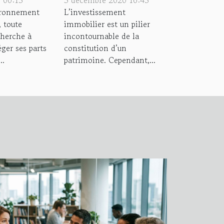
astuces !
ironnement
L’investissement
, toute
immobilier est un pilier
tiel ?
cherche à
incontournable de la
éger ses parts
constitution d’un
..
patrimoine. Cependant,...