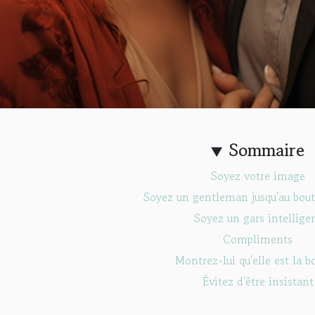
Sommaire
Soyez votre image
Soyez un gentleman jusqu'au bout
Soyez un gars intellige
Compliments
Montrez-lui qu'elle est la 
Évitez d'être insistant