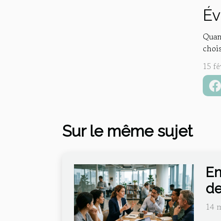
Év
Quand
chois
15 fé
Sur le même sujet
En
de
14 