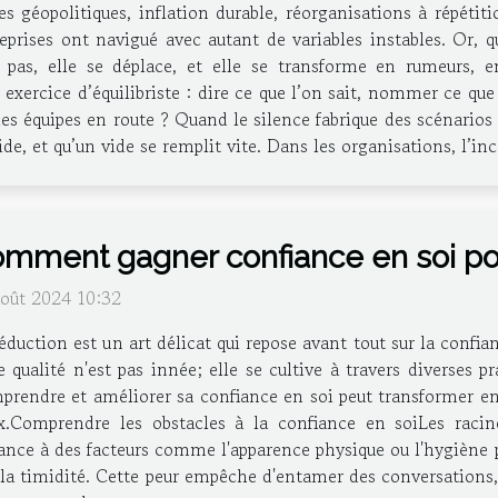
es géopolitiques, inflation durable, réorganisations à répétit
eprises ont navigué avec autant de variables instables. Or, 
t pas, elle se déplace, et elle se transforme en rumeurs, e
ercice d’équilibriste : dire ce que l’on sait, nommer ce que l
es équipes en route ? Quand le silence fabrique des scénarios
ide, et qu’un vide se remplit vite. Dans les organisations, l’i
mment gagner confiance en soi p
août 2024 10:32
éduction est un art délicat qui repose avant tout sur la confi
e qualité n'est pas innée; elle se cultive à travers diverses
rendre et améliorer sa confiance en soi peut transformer ent
Comprendre les obstacles à la confiance en soiLes raci
ce à des facteurs comme l'apparence physique ou l'hygiène p
 la timidité. Cette peur empêche d'entamer des conversations, 