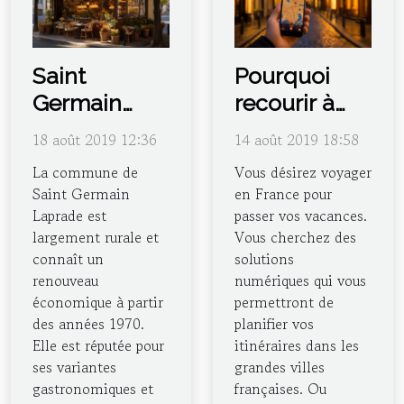
Saint
Pourquoi
Germain
recourir à
Laprade :
l’application
18 août 2019 12:36
14 août 2019 18:58
toute la
Mappy en
La commune de
Vous désirez voyager
gastronomie
France ?
Saint Germain
en France pour
en un seul
Laprade est
passer vos vacances.
lieu
largement rurale et
Vous cherchez des
connaît un
solutions
renouveau
numériques qui vous
économique à partir
permettront de
des années 1970.
planifier vos
Elle est réputée pour
itinéraires dans les
ses variantes
grandes villes
gastronomiques et
françaises. Ou