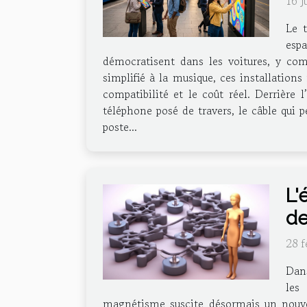
16 j
Le t
espa
démocratisent dans les voitures, y com
simplifié à la musique, ces installation
compatibilité et le coût réel. Derrière l
téléphone posé de travers, le câble qui 
poste...
L'
de
28 f
Dans
les
magnétisme suscite désormais un nouvel