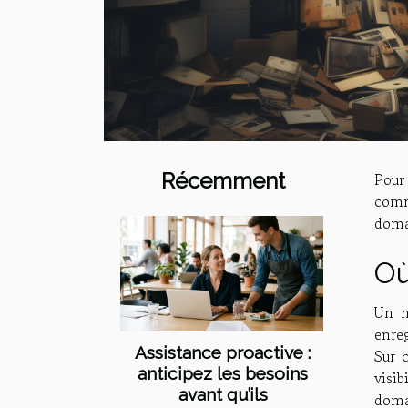
Récemment
Pour 
comm
domai
Où
Un n
enre
Assistance proactive :
Sur 
anticipez les besoins
visib
avant qu’ils
doma