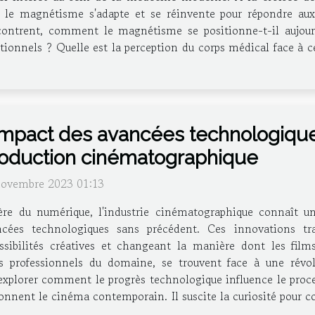
, le magnétisme s'adapte et se réinvente pour répondre aux
encontrent, comment le magnétisme se positionne-t-il aujou
nnels ? Quelle est la perception du corps médical face à cet
impact des avancées technologiqu
oduction cinématographique
novembre 2023 01:13
ère du numérique, l'industrie cinématographique connaît un
ncées technologiques sans précédent. Ces innovations t
ossibilités créatives et changeant la manière dont les film
rofessionnels du domaine, se trouvent face à une révoluti
explorer comment le progrès technologique influence le proc
façonnent le cinéma contemporain. Il suscite la curiosité pou