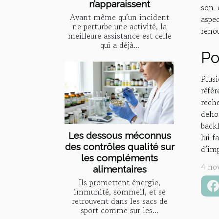
n’apparaissent
son 
Avant même qu’un incident
aspe
ne perturbe une activité, la
reno
meilleure assistance est celle
qui a déjà...
Po
Plus
réfé
reche
deho
backl
Les dessous méconnus
lui 
des contrôles qualité sur
d’imp
les compléments
4 no
alimentaires
Ils promettent énergie,
immunité, sommeil, et se
retrouvent dans les sacs de
sport comme sur les...