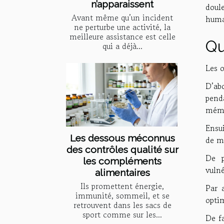
n’apparaissent
doul
Avant même qu’un incident
humai
ne perturbe une activité, la
meilleure assistance est celle
Qu
qui a déjà...
Les 
D’ab
pend
mémo
Ensui
Les dessous méconnus
de m
des contrôles qualité sur
De p
les compléments
vulné
alimentaires
Ils promettent énergie,
Par 
immunité, sommeil, et se
optim
retrouvent dans les sacs de
sport comme sur les...
De f