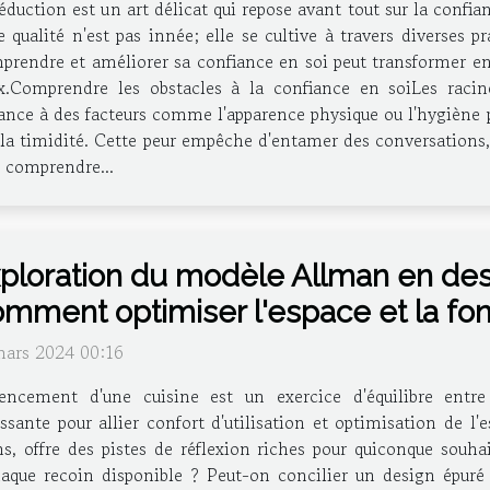
éduction est un art délicat qui repose avant tout sur la confi
e qualité n'est pas innée; elle se cultive à travers diverses
rendre et améliorer sa confiance en soi peut transformer ent
Comprendre les obstacles à la confiance en soiLes raci
ce à des facteurs comme l'apparence physique ou l'hygiène p
 la timidité. Cette peur empêche d'entamer des conversations, 
e comprendre...
ploration du modèle Allman en desi
mment optimiser l'espace et la fon
mars 2024 00:16
gencement d'une cuisine est un exercice d'équilibre entre
ssante pour allier confort d'utilisation et optimisation de 
, offre des pistes de réflexion riches pour quiconque souhai
aque recoin disponible ? Peut-on concilier un design épuré 