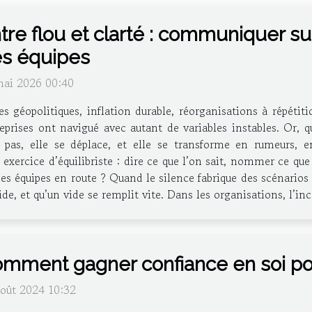
tre flou et clarté : communiquer sur
s équipes
mai 2026 00:40
es géopolitiques, inflation durable, réorganisations à répétit
eprises ont navigué avec autant de variables instables. Or, 
t pas, elle se déplace, et elle se transforme en rumeurs, e
ercice d’équilibriste : dire ce que l’on sait, nommer ce que l
es équipes en route ? Quand le silence fabrique des scénarios
ide, et qu’un vide se remplit vite. Dans les organisations, l’i
mment gagner confiance en soi p
août 2024 10:32