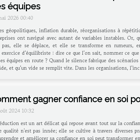
s équipes
mai 2026 00:40
es géopolitiques, inflation durable, réorganisations à répétit
eprises ont navigué avec autant de variables instables. Or, 
t pas, elle se déplace, et elle se transforme en rumeurs, e
ercice d’équilibriste : dire ce que l’on sait, nommer ce que l
es équipes en route ? Quand le silence fabrique des scénarios
ide, et qu’un vide se remplit vite. Dans les organisations, l’i
mment gagner confiance en soi p
août 2024 10:32
éduction est un art délicat qui repose avant tout sur la confi
e qualité n'est pas innée; elle se cultive à travers diverses
rendre et améliorer sa confiance en soi peut transformer ent