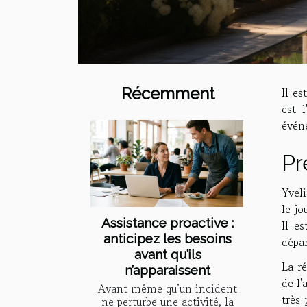
Récemment
Il e
est 
événe
Pr
Yveli
le jo
Assistance proactive :
Il e
anticipez les besoins
dépa
avant qu’ils
La r
n’apparaissent
de l'
Avant même qu’un incident
très
ne perturbe une activité, la