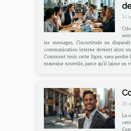
de
14 
Cris
entr
les messages, l’incertitude ne disparaî
communication interne devient alors un ex
Comment tenir cette ligne, sans perdre l
mauvaise nouvelle, parce qu’il laisse un v
Co
26 
La s
cett
Comp