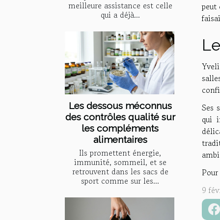
meilleure assistance est celle
peut 
qui a déjà...
faisa
Le
Yveli
salle
confi
Les dessous méconnus
Ses s
des contrôles qualité sur
qui 
les compléments
déli
alimentaires
tradi
Ils promettent énergie,
ambia
immunité, sommeil, et se
retrouvent dans les sacs de
Pour 
sport comme sur les...
9 fév