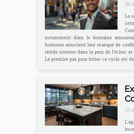
26 
La s
cett
Comp
notamment dans le domaine amoureux.
hommes associent leur manque de confian
réside souvent dans la peur de l'échec et
Le premier pas pour briser ce cycle est d
Ex
Co
15 
L'a
ince