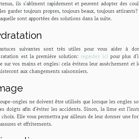
etenus, ils s'abîment rapidement et peuvent adopter des coul
les garder toujours propres, toujours beaux, toujours attirants?
laquelle sont apportées des solutions dans la suite.
dratation
astuces suivantes sont très utiles pour vous aider à do
dratation est la première solution:
regardez ici
pour plus d'i
 sur vos mains et ongles: cela évitera leur assèchement et l
ésisteront aux changements saisonniers.
mage
oupe-ongles ne doivent être utilisés que lorsque les ongles son
es doigts afin d'éviter les accidents. Sinon, la lime est l'in
 choix. Elle vous permettra par ailleurs de leur donner une fo
assures et effritements.