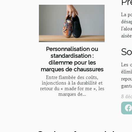
Pr
La p
désag
l'alo
aisée
Personnalisation ou
So
standardisation :
dilemme pour les
Les c
marques de chaussures
élim
Entre flambée des coûts,
repo
injonctions à la durabilité et
ganta
retour du « made for me », les
marques de...
8 dé