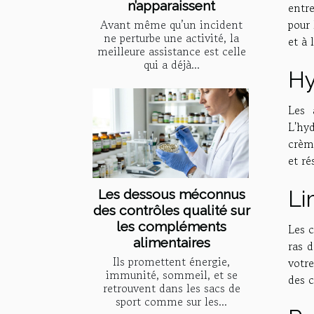
n’apparaissent
entr
pour 
Avant même qu’un incident
ne perturbe une activité, la
et à 
meilleure assistance est celle
qui a déjà...
Hy
Les 
L'hy
crème
et r
Li
Les dessous méconnus
des contrôles qualité sur
les compléments
Les c
alimentaires
ras d
Ils promettent énergie,
votre
immunité, sommeil, et se
des c
retrouvent dans les sacs de
sport comme sur les...