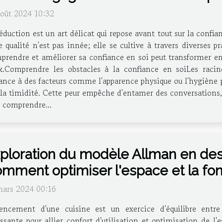
août 2024 10:32
éduction est un art délicat qui repose avant tout sur la confi
e qualité n'est pas innée; elle se cultive à travers diverses
rendre et améliorer sa confiance en soi peut transformer ent
Comprendre les obstacles à la confiance en soiLes raci
ce à des facteurs comme l'apparence physique ou l'hygiène p
 la timidité. Cette peur empêche d'entamer des conversations, 
e comprendre...
ploration du modèle Allman en desi
mment optimiser l'espace et la fon
mars 2024 00:16
gencement d'une cuisine est un exercice d'équilibre entre
ssante pour allier confort d'utilisation et optimisation de 