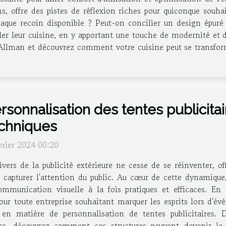
, offre des pistes de réflexion riches pour quiconque souhai
aque recoin disponible ? Peut-on concilier un design épuré 
er leur cuisine, en y apportant une touche de modernité et d'
Allman et découvrez comment votre cuisine peut se transform
rsonnalisation des tentes publicita
chniques
vrier 2024 00:20
ivers de la publicité extérieure ne cesse de se réinventer, of
 capturer l'attention du public. Au cœur de cette dynamique,
nication visuelle à la fois pratiques et efficaces. En all
ur toute entreprise souhaitant marquer les esprits lors d'évé
en matière de personnalisation de tentes publicitaires. De
tes, découvrez comment ces structures peuvent devenir le 