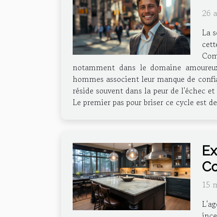
26 
La s
cett
Comp
notamment dans le domaine amoureux.
hommes associent leur manque de confian
réside souvent dans la peur de l'échec et
Le premier pas pour briser ce cycle est d
Ex
Co
15 
L'a
ince