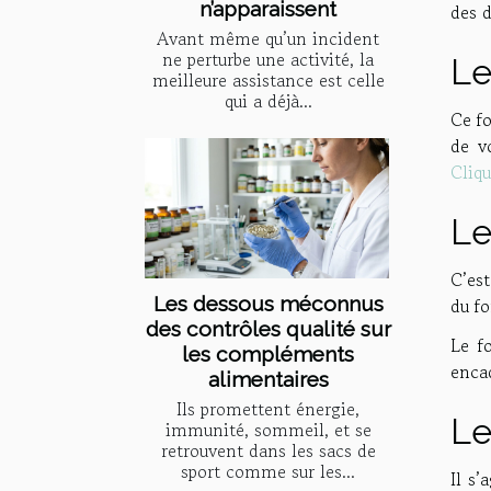
n’apparaissent
des d
Avant même qu’un incident
ne perturbe une activité, la
Le
meilleure assistance est celle
qui a déjà...
Ce f
de v
Cliqu
Le
C’est
Les dessous méconnus
du fo
des contrôles qualité sur
Le f
les compléments
enca
alimentaires
Ils promettent énergie,
Le
immunité, sommeil, et se
retrouvent dans les sacs de
sport comme sur les...
Il s’