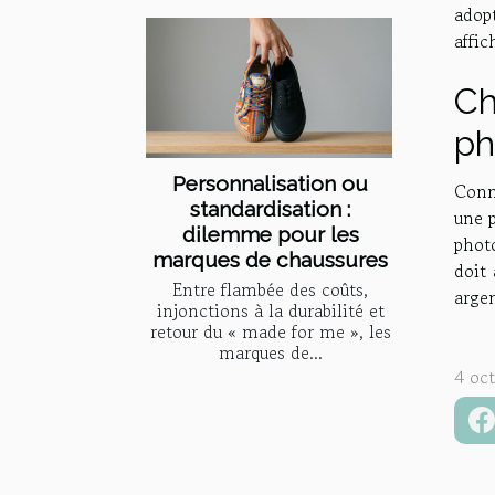
adopt
affi
Ch
ph
Personnalisation ou
Conna
standardisation :
une p
dilemme pour les
photo
marques de chaussures
doit
Entre flambée des coûts,
argen
injonctions à la durabilité et
retour du « made for me », les
marques de...
4 oc