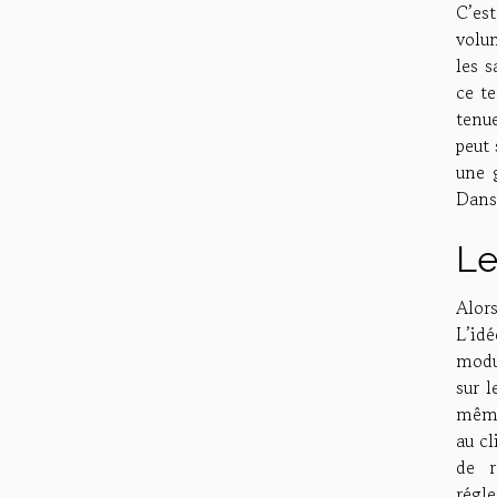
C’est
volum
les s
ce te
tenue
peut
une g
Dans 
Le
Alor
L’id
modul
sur l
même 
au cl
de r
régl