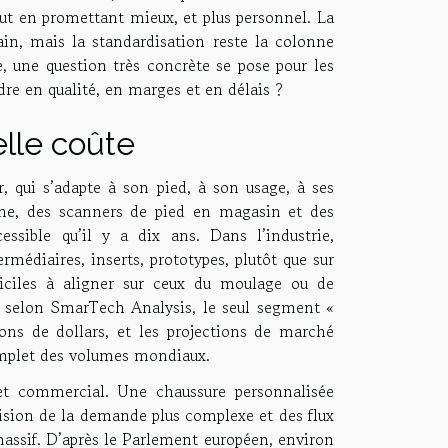
out en promettant mieux, et plus personnel. La
ain, mais la standardisation reste la colonne
, une question très concrète se pose pour les
rdre en qualité, en marges et en délais ?
elle coûte
, qui s’adapte à son pied, à son usage, à ses
igne, des scanners de pied en magasin et des
essible qu’il y a dix ans. Dans l’industrie,
rmédiaires, inserts, prototypes, plutôt que sur
fficiles à aligner sur ceux du moulage ou de
 : selon SmarTech Analysis, le seul segment «
ons de dollars, et les projections de marché
omplet des volumes mondiaux.
e et commercial. Une chaussure personnalisée
évision de la demande plus complexe et des flux
 massif. D’après le Parlement européen, environ