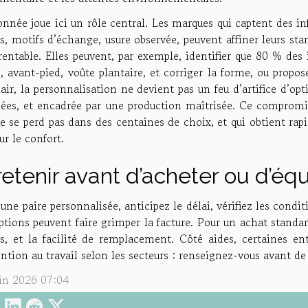
nnée joue ici un rôle central. Les marques qui captent des in
es, motifs d’échange, usure observée, peuvent affiner leurs sta
rentable. Elles peuvent, par exemple, identifier que 80 % des
, avant-pied, voûte plantaire, et corriger la forme, ou propo
air, la personnalisation ne devient pas un feu d’artifice d’opt
ées, et encadrée par une production maîtrisée. Ce compromis
e se perd pas dans des centaines de choix, et qui obtient rap
ur le confort.
retenir avant d’acheter ou d’éq
une paire personnalisée, anticipez le délai, vérifiez les condit
ptions peuvent faire grimper la facture. Pour un achat standar
es, et la facilité de remplacement. Côté aides, certaines en
ention au travail selon les secteurs : renseignez-vous avant 
uin 2026 07:04