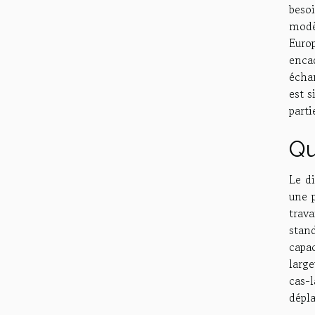
beso
modè
Euro
encad
écha
est s
parti
Qu
Le d
une 
trav
stan
capa
large
cas-
dépla