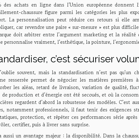
 des achats en ligne dans l’Union européenne donnent lie
billement-chaussure figure parmi les catégories les plus ex
ort. La personnalisation peut réduire ces retours si elle am
iquer, car revendre une paire « sur-mesure » est plus difficile
rque doit arbitrer entre l’argument marketing et la réalité o
le personnalise vraiment, l’esthétique, la pointure, l’ergonomi
andardiser, c’est sécuriser vo
’oublie souvent, mais la standardisation n’est pas qu’un ch
e resserrée permet de négocier les matières premières à me
orber les aléas, retard de livraison, variation de qualité, f
 de production et d’énergie ont été secoués, et où la consom
cières regardent d’abord la robustesse des modèles. C’est au
s, notamment professionnels, il faut tenir des exigences stri
tatiques, protection, et répéter ces performances série aprè
ôler, certifier, puis à livrer sans surprise.
a aussi un avantage majeur : la disponibilité. Dans la chauss