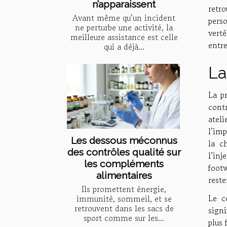
n’apparaissent
retro
Avant même qu’un incident
pers
ne perturbe une activité, la
vert
meilleure assistance est celle
entre
qui a déjà...
La
La p
cont
atel
l’imp
Les dessous méconnus
la c
des contrôles qualité sur
l’in
les compléments
foot
alimentaires
rest
Ils promettent énergie,
Le c
immunité, sommeil, et se
retrouvent dans les sacs de
signi
sport comme sur les...
plus 