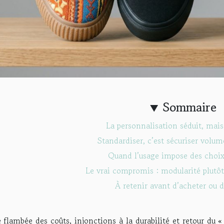
Sommaire
La personnalisation séduit, mais
Standardiser, c’est sécuriser volu
Quand l’usage impose des choix
Le vrai compromis : modularité plutô
À retenir avant d’acheter ou d
 flambée des coûts, injonctions à la durabilité et retour du