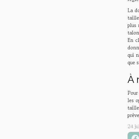
La do
taill
plus 
talon
En cl
donn
qui n
que s
À 
Pour 
les o
taill
prév
24 j