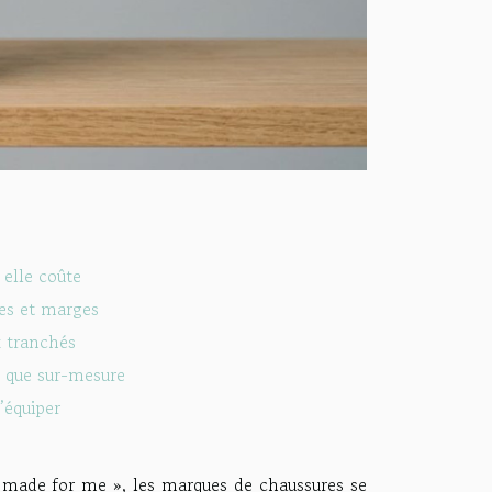
 elle coûte
mes et marges
 tranchés
t que sur-mesure
’équiper
 « made for me », les marques de chaussures se