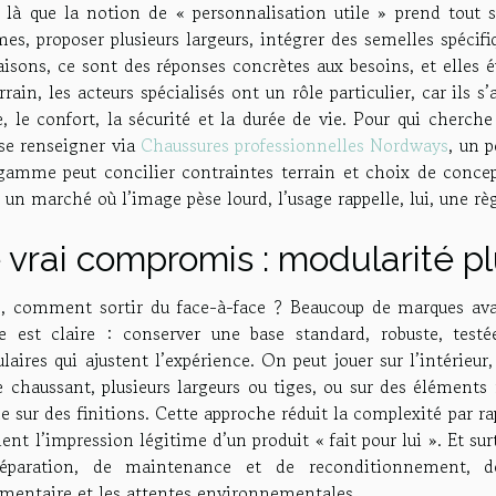
 là que la notion de « personnalisation utile » prend tout s
es, proposer plusieurs largeurs, intégrer des semelles spécifi
aisons, ce sont des réponses concrètes aux besoins, et elles 
rrain, les acteurs spécialisés ont un rôle particulier, car ils 
, le confort, la sécurité et la durée de vie. Pour qui cherch
 se renseigner via
Chaussures professionnelles Nordways
, un 
amme peut concilier contraintes terrain et choix de concepti
un marché où l’image pèse lourd, l’usage rappelle, lui, une règl
 vrai compromis : modularité p
s, comment sortir du face-à-face ? Beaucoup de marques ava
ée est claire : conserver une base standard, robuste, testée
aires qui ajustent l’expérience. On peut jouer sur l’intérieur
e chaussant, plusieurs largeurs ou tiges, ou sur des éléments 
sur des finitions. Cette approche réduit la complexité par ra
ient l’impression légitime d’un produit « fait pour lui ». Et su
éparation, de maintenance et de reconditionnement, 
ementaire et les attentes environnementales.