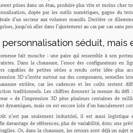
uvent prises dans un étau, produire plus vite et moins cher t
onnalisation, dopée par les outils numériques, gagne du terr
ébrale d’un secteur aux volumes massifs. Derrière ce dilemme
prises, jusqu’où aller dans l’ajustement au cas par cas sans pe
 personnalisation séduit, mais 
romesse fait mouche : une paire qui ressemble à son porteur
raintes. Dans la chaussure, l’essor des configurateurs en l
iers capables de petites séries a rendu cette idée plus acc
ression 3D s’invite surtout sur des composants, semelles inte
haussure entière, car les cadences et les coûts restent di
jection traditionnels. Les chiffres donnent la mesure du défi
wear » de l’impression 3D pèse plusieurs centaines de milli
ent dynamiques, mais on est encore loin d’un basculement c
oût n’est pas seulement industriel, il est aussi logistiqu
fie davantage de références, plus de variabilité, donc une pr
fragiles. Or, dans la chaussure, les retours sont déjà un sujet