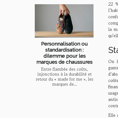
22 %
l’ha
conf
compl
la ma
qu’el
Personnalisation ou
St
standardisation :
dilemme pour les
On l
marques de chaussures
gamm
Entre flambée des coûts,
d’abs
injonctions à la durabilité et
retour du « made for me », les
coûts
marques de...
finan
usage
antis
contr
Elle 