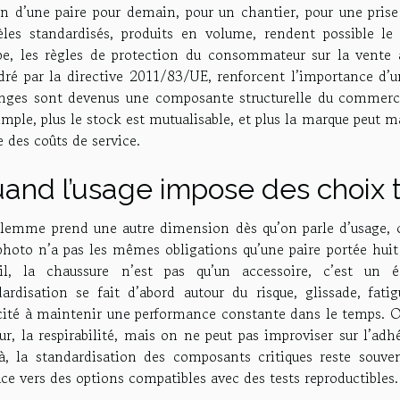
in d’une paire pour demain, pour un chantier, pour une prise
les standardisés, produits en volume, rendent possible le r
pe, les règles de protection du consommateur sur la vente à
ré par la directive 2011/83/UE, renforcent l’importance d’un
nges sont devenus une composante structurelle du commerce.
imple, plus le stock est mutualisable, et plus la marque peut m
e des coûts de service.
and l’usage impose des choix 
ilemme prend une autre dimension dès qu’on parle d’usage, 
photo n’a pas les mêmes obligations qu’une paire portée hui
ail, la chaussure n’est pas qu’un accessoire, c’est un é
dardisation se fait d’abord autour du risque, glissade, fat
cité à maintenir une performance constante dans le temps. On 
ur, la respirabilité, mais on ne peut pas improviser sur l’ad
là, la standardisation des composants critiques reste souve
ce vers des options compatibles avec des tests reproductibles.