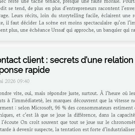
hec reste une tache tenace, presque une faute morale. Pourtan
édit se tend, de plus en plus d’entrepreneurs racontent l’enve
e. Leurs récits, loin du storytelling facile, éclairent une 
, il faut décider La scène est moins spectaculaire qu’on l’im
ient plus, une échéance Urssaf qui approche, un banquier qui rapp
ntact client : secrets d’une relation
ponse rapide
ai 2026 09:40
ndre vite, oui, mais répondre juste, surtout. À l’heure où l
nts à l’immédiateté, les marques découvrent que la vitesse ne 
nfirment : selon Microsoft, 96 % des consommateurs estiment qu
ques, et c’est là que se joue la différence, dans la capacité
 l’écoute On croit souvent que tout se joue sur le chronomè
rde à devenir suspecte, la tentation est forte d’industrialiser l