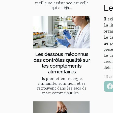
meilleure assistance est celle
Le
qui a déjà...
Il ex
La li
organ
Le de
ne p
prése
Les dessous méconnus
Le de
des contrôles qualité sur
créd
les compléments
défin
alimentaires
18 a
Ils promettent énergie,
immunité, sommeil, et se
retrouvent dans les sacs de
sport comme sur les...