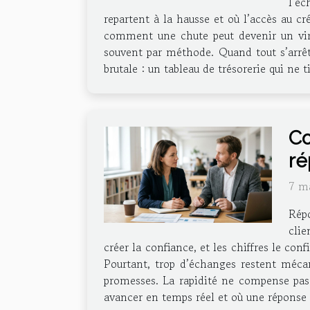
l’éc
repartent à la hausse et où l’accès au cr
comment une chute peut devenir un virag
souvent par méthode. Quand tout s’arrête
brutale : un tableau de trésorerie qui ne t
Co
ré
7 m
Répo
clie
créer la confiance, et les chiffres le co
Pourtant, trop d’échanges restent mécani
promesses. La rapidité ne compense pas
avancer en temps réel et où une réponse ta