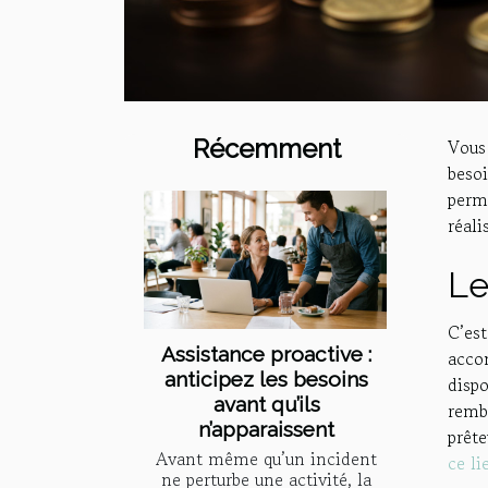
Récemment
Vous
beso
perm
réali
Le
C’es
Assistance proactive :
acco
anticipez les besoins
dispo
avant qu’ils
remb
n’apparaissent
prête
Avant même qu’un incident
ce li
ne perturbe une activité, la