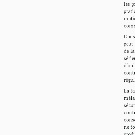
les p
prati
mati
comme
Dans 
peut 
de la
séri
d’an
contr
régul
La fa
mélan
sécu
contr
cons
ne fo
produ