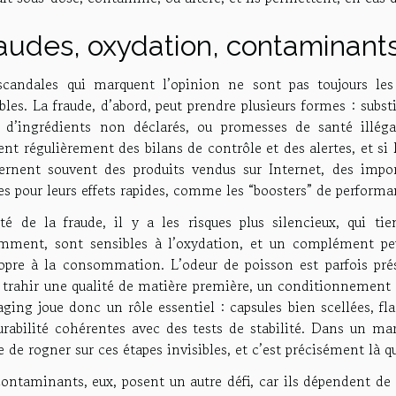
audes, oxydation, contaminants 
scandales qui marquent l’opinion ne sont pas toujours les p
bles. La fraude, d’abord, peut prendre plusieurs formes : substi
t d’ingrédients non déclarés, ou promesses de santé illéga
ent régulièrement des bilans de contrôle et des alertes, et si l
ernent souvent des produits vendus sur Internet, des import
es pour leurs effets rapides, comme les “boosters” de performa
té de la fraude, il y a les risques plus silencieux, qui t
mment, sont sensibles à l’oxydation, et un complément p
opre à la consommation. L’odeur de poisson est parfois prés
 trahir une qualité de matière première, un conditionnement 
ging joue donc un rôle essentiel : capsules bien scellées, f
urabilité cohérentes avec des tests de stabilité. Dans un ma
e de rogner sur ces étapes invisibles, et c’est précisément là qu
ontaminants, eux, posent un autre défi, car ils dépendent de