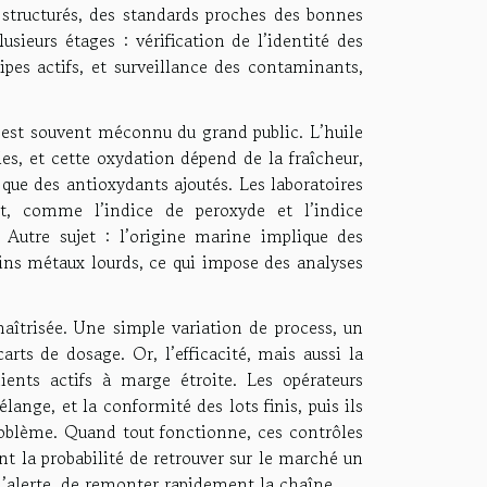
s structurés, des standards proches des bonnes
usieurs étages : vérification de l’identité des
pes actifs, et surveillance des contaminants,
c’est souvent méconnu du grand public. L’huile
les, et cette oxydation dépend de la fraîcheur,
i que des antioxydants ajoutés. Les laboratoires
, comme l’indice de peroxyde et l’indice
. Autre sujet : l’origine marine implique des
ains métaux lourds, ce qui impose des analyses
maîtrisée. Une simple variation de process, un
rts de dosage. Or, l’efficacité, mais aussi la
dients actifs à marge étroite. Les opérateurs
nge, et la conformité des lots finis, puis ils
roblème. Quand tout fonctionne, ces contrôles
ent la probabilité de retrouver sur le marché un
d’alerte, de remonter rapidement la chaîne.