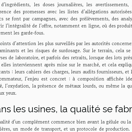
e d’ingrédients, les doses journalières, les avertissements, 
rence des promesses avec les listes d’allégations autorisée
ics se font par campagnes, avec des prélèvements, des analy
ir l’intégralité de l’offre, notamment en ligne, où des produ
ement les garde-fous.
oints d’attention les plus surveillés par les autorités concern
aminants et les risques de surdosage. Sur le terrain, cela se
ses de laboratoire, et parfois des retraits, lorsque des lots p
elles interviennent après mise sur le marché, et cela expliqu
cants : leurs cahiers des charges, leurs audits fournisseurs, et
ommateur, l’enjeu est concret : à composition affichée iden
é, l’oxydation, la présence de métaux lourds, ou même la quan
ux yeux.
ns les usines, la qualité se fab
ualité d’un complément commence bien avant la gélule ou la p
ères, un mode de transport, et un protocole de production. C