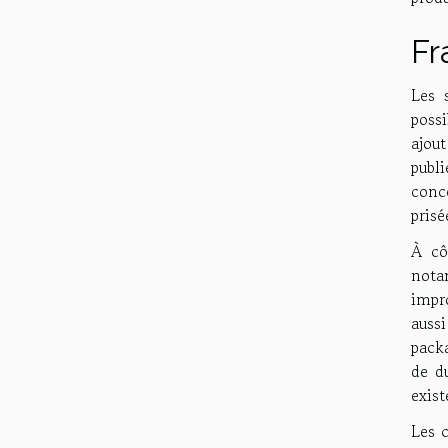
Fr
Les 
possi
ajou
publi
conc
prisé
À cô
nota
impr
aussi
packa
de d
exist
Les c