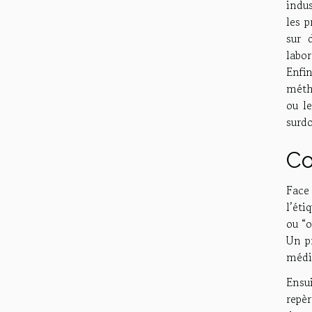
indus
les p
sur 
labor
Enfin
méth
ou l
surdo
Co
Face
l’éti
ou “o
Un pr
médic
Ensu
repèr