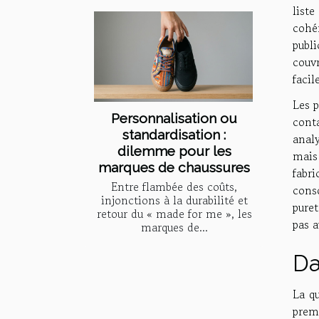
list
cohé
publ
couvr
facil
Les p
Personnalisation ou
cont
standardisation :
analy
dilemme pour les
mais 
marques de chaussures
fabri
Entre flambée des coûts,
cons
injonctions à la durabilité et
puret
retour du « made for me », les
pas a
marques de...
Da
La q
premi