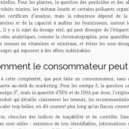
trielles. Pour les plantes, la question des pesticides et des a
roduits marins, les métaux lourds et certains polluants organi
des certificats d’analyse, mais la robustesse dépend de la
atoires et de la capacité à auditer les fournisseurs, surtout
, il y a le sujet du dosage réel, qui peut diverger de l’étiquet
odes analytiques, comme la chromatographie, pour quantifi
es teneurs en vitamines et minéraux, et éviter les sous-dosa
sages qui exposent à des effets indésirables.
mment le consommateur peut t
 à cette complexité, que peut faire un consommateur, sans d
quette au-delà du marketing. Pour les oméga-3, la question c
méga-3”, mais la quantité d’EPA et de DHA par dose, l’origine,
oduit qui détaille clairement les teneurs, les recommandation
ales trop belles, en dit souvent plus long qu’un flacon couver
ite, chercher des indices de traçabilité et de contrôle. Sans
es sont utiles : existence de lots identifiables, information