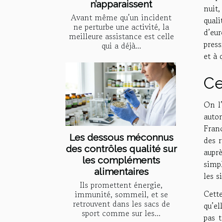
n’apparaissent
nuit,
Avant même qu’un incident
quali
ne perturbe une activité, la
d’eu
meilleure assistance est celle
press
qui a déjà...
et à 
Ce
On l
autor
Fran
Les dessous méconnus
des r
des contrôles qualité sur
auprè
les compléments
simpl
alimentaires
les s
Ils promettent énergie,
Cett
immunité, sommeil, et se
retrouvent dans les sacs de
qu’el
sport comme sur les...
pas t