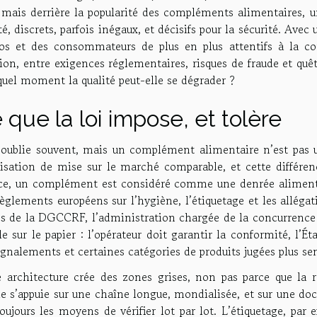
 mais derrière la popularité des compléments alimentaires, un
té, discrets, parfois inégaux, et décisifs pour la sécurité. Ave
ros et des consommateurs de plus en plus attentifs à la com
ion, entre exigences réglementaires, risques de fraude et quê
quel moment la qualité peut-elle se dégrader ?
 que la loi impose, et tolère
’oublie souvent, mais un complément alimentaire n’est pas 
isation de mise sur le marché comparable, et cette différenc
ce, un complément est considéré comme une denrée alimenta
èglements européens sur l’hygiène, l’étiquetage et les alléga
s de la DGCCRF, l’administration chargée de la concurrence e
e sur le papier : l’opérateur doit garantir la conformité, l’Éta
ignalements et certaines catégories de produits jugées plus sen
e architecture crée des zones grises, non pas parce que la 
le s’appuie sur une chaîne longue, mondialisée, et sur une d
oujours les moyens de vérifier lot par lot. L’étiquetage, par e