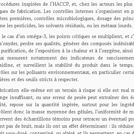
rocédures inspirées de l’HACCP, et, chez les acteurs les plu
ques de fabrication. Les contrôles internes s’organisent en pl
ères premières, contrôles microbiologiques, dosage des princi
 les pesticides, les solvants résiduels, ou les métaux lourds.
le cas d’un oméga-3, les points critiques se multiplient, et 
s’oxyder, perdre ses qualités, générer des composés indésirab
 purification, de l’exposition à la chaleur et à l’oxygène, ains
eux mesurent notamment des indicateurs de rancissement
isidine, et surveillent la stabilité du produit dans le temps
ôles sur les polluants environnementaux, en particulier cert
ières et des seuils stricts à respecter.
brication elle-même est un terrain à risque si elle est mal 
ge insuffisant, ou une erreur de pesée peut entraîner des éca
rité, repose sur la quantité ingérée, surtout pour les ingré
ôlent donc la masse moyenne des gélules, l’uniformité de méla
ervent des échantillons témoins pour retracer un éventuel p
nt pas de bruit, mais ils ont un effet déterminant : ils réduis
it sous-dosé, contaminé, ou altéré, et ils permettent, en cas 