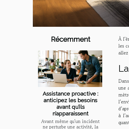
Récemment
À l’
les c
allez
La
Dans 
une 
Assistance proactive :
mètr
anticipez les besoins
l’env
avant qu’ils
d’apr
n’apparaissent
à l’
Avant même qu’un incident
quant
ne perturbe une activité, la