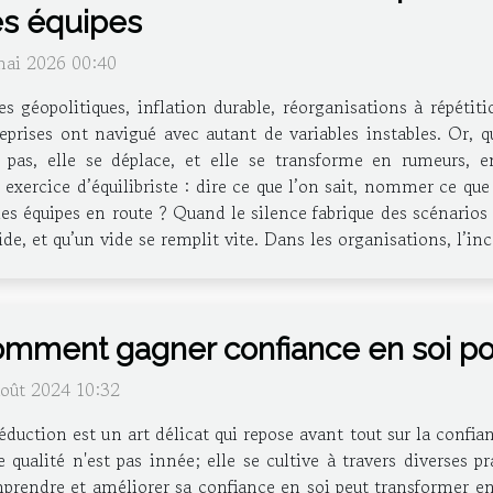
s équipes
mai 2026 00:40
es géopolitiques, inflation durable, réorganisations à répétit
eprises ont navigué avec autant de variables instables. Or, 
t pas, elle se déplace, et elle se transforme en rumeurs, e
ercice d’équilibriste : dire ce que l’on sait, nommer ce que l
es équipes en route ? Quand le silence fabrique des scénarios
ide, et qu’un vide se remplit vite. Dans les organisations, l’i
mment gagner confiance en soi p
août 2024 10:32
éduction est un art délicat qui repose avant tout sur la confi
e qualité n'est pas innée; elle se cultive à travers diverses
rendre et améliorer sa confiance en soi peut transformer ent