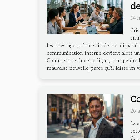
de
14 
Cris
entr
les messages, l’incertitude ne disparaî
communication interne devient alors un ex
Comment tenir cette ligne, sans perdre l
mauvaise nouvelle, parce qu’il laisse un v
Co
26 
La s
cett
Comp