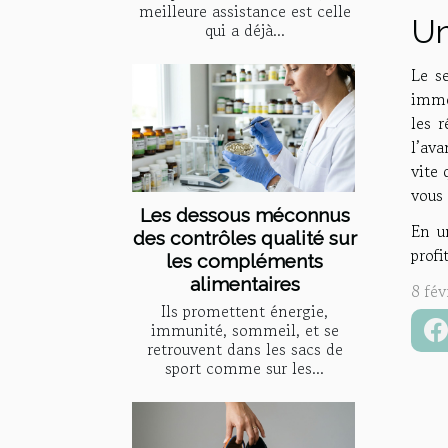
meilleure assistance est celle
Un
qui a déjà...
Le s
immob
les r
l’ava
vite 
vous 
Les dessous méconnus
En u
des contrôles qualité sur
profi
les compléments
alimentaires
8 fév
Ils promettent énergie,
immunité, sommeil, et se
retrouvent dans les sacs de
sport comme sur les...