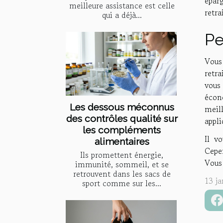
épar
meilleure assistance est celle
retra
qui a déjà...
Pe
Vous
retra
vous 
écono
Les dessous méconnus
meil
des contrôles qualité sur
appli
les compléments
Il v
alimentaires
Cepe
Ils promettent énergie,
Vous 
immunité, sommeil, et se
retrouvent dans les sacs de
13 j
sport comme sur les...