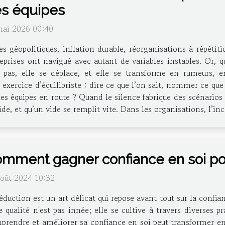
s équipes
mai 2026 00:40
es géopolitiques, inflation durable, réorganisations à répétit
eprises ont navigué avec autant de variables instables. Or, 
t pas, elle se déplace, et elle se transforme en rumeurs, e
ercice d’équilibriste : dire ce que l’on sait, nommer ce que l
es équipes en route ? Quand le silence fabrique des scénarios
ide, et qu’un vide se remplit vite. Dans les organisations, l’i
mment gagner confiance en soi p
août 2024 10:32
éduction est un art délicat qui repose avant tout sur la confi
e qualité n'est pas innée; elle se cultive à travers diverses
rendre et améliorer sa confiance en soi peut transformer ent