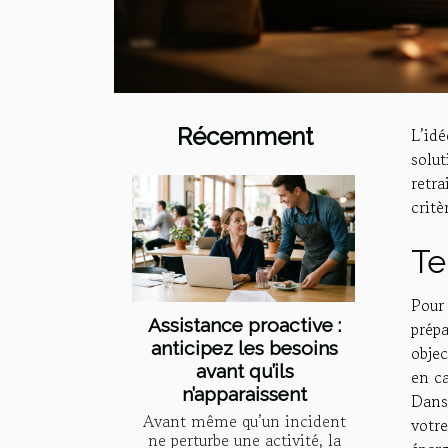
Récemment
L’id
solu
retr
critè
Te
Pour 
Assistance proactive :
prépa
anticipez les besoins
obje
avant qu’ils
en ca
n’apparaissent
Dans
Avant même qu’un incident
votr
ne perturbe une activité, la