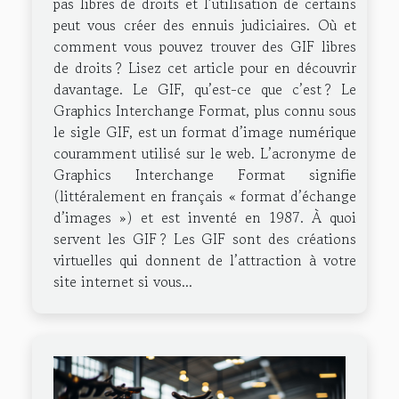
pas libres de droits et l’utilisation de certains
peut vous créer des ennuis judiciaires. Où et
comment vous pouvez trouver des GIF libres
de droits ? Lisez cet article pour en découvrir
davantage. Le GIF, qu’est-ce que c’est ? Le
Graphics Interchange Format, plus connu sous
le sigle GIF, est un format d’image numérique
couramment utilisé sur le web. L’acronyme de
Graphics Interchange Format signifie
(littéralement en français « format d’échange
d’images ») et est inventé en 1987. À quoi
servent les GIF ? Les GIF sont des créations
virtuelles qui donnent de l’attraction à votre
site internet si vous...