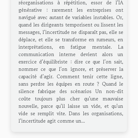
réorganisations à répétition, essor de l’IA
générative : rarement les entreprises ont
navigué avec autant de variables instables. Or,
quand les dirigeants temporisent ou lissent les
messages, l’incertitude ne disparaît pas, elle se
déplace, et elle se transforme en rumeurs, en
interprétations, en fatigue mentale. La
communication interne devient alors un
exercice d’équilibriste : dire ce que l’on sait,
nommer ce que l’on ignore, et préserver la
capacité d’agir. Comment tenir cette ligne,
sans perdre les équipes en route ? Quand le
silence fabrique des scénarios Un non-dit
coûte toujours plus cher qu’une mauvaise
nouvelle, parce qu’il laisse un vide, et qu’un
vide se remplit vite. Dans les organisations,
l’incertitude agit comme un...