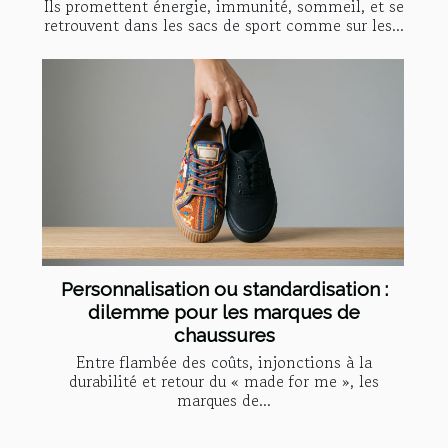
Ils promettent énergie, immunité, sommeil, et se
retrouvent dans les sacs de sport comme sur les...
Personnalisation ou standardisation :
dilemme pour les marques de
chaussures
Entre flambée des coûts, injonctions à la
durabilité et retour du « made for me », les
marques de...