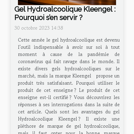
Gel Hydroalcoolique Kleengel :
Pourquoi s’en servir ?
30 octobre 2023 14:38
Cette année le gel hydroalcoolique est devenu
l’outil indispensable à avoir sur soi à tout
moment à cause de la pandémie de
coronavirus qui fait ravage dans le monde. Il
existe divers gels hydroalcooliques sur le
marché, mais la marque Kleengel propose un
produit très satisfaisant. Pourquoi utiliser le
produit de cet enseigne ? Le produit de cet
enseigne est-il certifié ? Vous découvrirez les
réponses à ses interrogations dans la suite de
cet article. Quels sont les avantages du gel
Hydroalcoolique Kleengel ? Il existe une
pléthore de marque de gel hydroalcoolique,
mais il faut opter pour la bonne marque