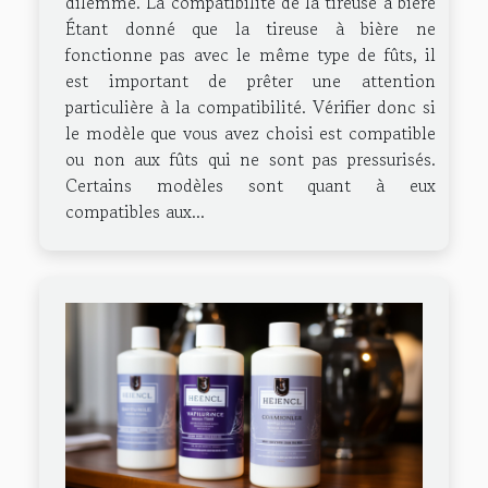
dilemme. La compatibilité de la tireuse à bière
Étant donné que la tireuse à bière ne
fonctionne pas avec le même type de fûts, il
est important de prêter une attention
particulière à la compatibilité. Vérifier donc si
le modèle que vous avez choisi est compatible
ou non aux fûts qui ne sont pas pressurisés.
Certains modèles sont quant à eux
compatibles aux...