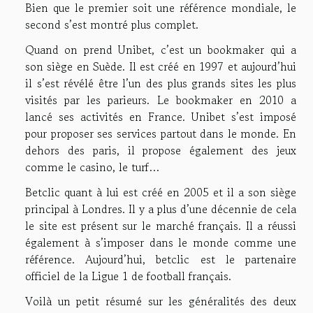
Bien que le premier soit une référence mondiale, le
second s’est montré plus complet.
Quand on prend Unibet, c’est un bookmaker qui a
son siège en Suède. Il est créé en 1997 et aujourd’hui
il s’est révélé être l’un des plus grands sites les plus
visités par les parieurs. Le bookmaker en 2010 a
lancé ses activités en France. Unibet s’est imposé
pour proposer ses services partout dans le monde. En
dehors des paris, il propose également des jeux
comme le casino, le turf…
Betclic quant à lui est créé en 2005 et il a son siège
principal à Londres. Il y a plus d’une décennie de cela
le site est présent sur le marché français. Il a réussi
également à s’imposer dans le monde comme une
référence. Aujourd’hui, betclic est le partenaire
officiel de la Ligue 1 de football français.
Voilà un petit résumé sur les généralités des deux