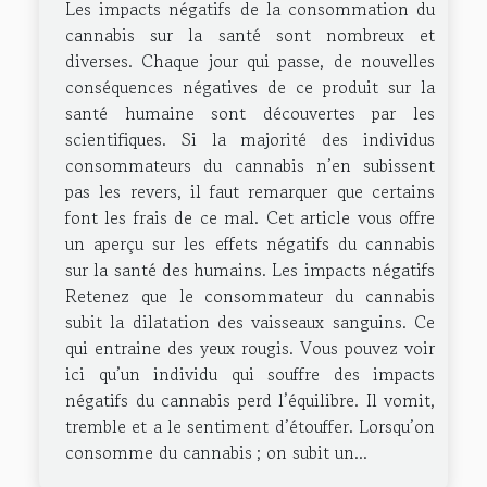
Les impacts négatifs de la consommation du
cannabis sur la santé sont nombreux et
diverses. Chaque jour qui passe, de nouvelles
conséquences négatives de ce produit sur la
santé humaine sont découvertes par les
scientifiques. Si la majorité des individus
consommateurs du cannabis n’en subissent
pas les revers, il faut remarquer que certains
font les frais de ce mal. Cet article vous offre
un aperçu sur les effets négatifs du cannabis
sur la santé des humains. Les impacts négatifs
Retenez que le consommateur du cannabis
subit la dilatation des vaisseaux sanguins. Ce
qui entraine des yeux rougis. Vous pouvez voir
ici qu’un individu qui souffre des impacts
négatifs du cannabis perd l’équilibre. Il vomit,
tremble et a le sentiment d’étouffer. Lorsqu’on
consomme du cannabis ; on subit un...