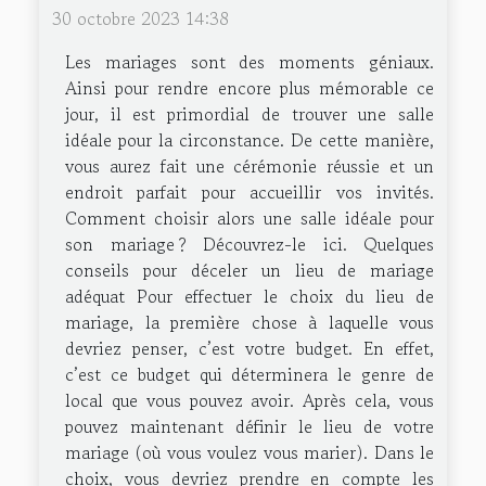
30 octobre 2023 14:38
Les mariages sont des moments géniaux.
Ainsi pour rendre encore plus mémorable ce
jour, il est primordial de trouver une salle
idéale pour la circonstance. De cette manière,
vous aurez fait une cérémonie réussie et un
endroit parfait pour accueillir vos invités.
Comment choisir alors une salle idéale pour
son mariage ? Découvrez-le ici. Quelques
conseils pour déceler un lieu de mariage
adéquat Pour effectuer le choix du lieu de
mariage, la première chose à laquelle vous
devriez penser, c’est votre budget. En effet,
c’est ce budget qui déterminera le genre de
local que vous pouvez avoir. Après cela, vous
pouvez maintenant définir le lieu de votre
mariage (où vous voulez vous marier). Dans le
choix, vous devriez prendre en compte les