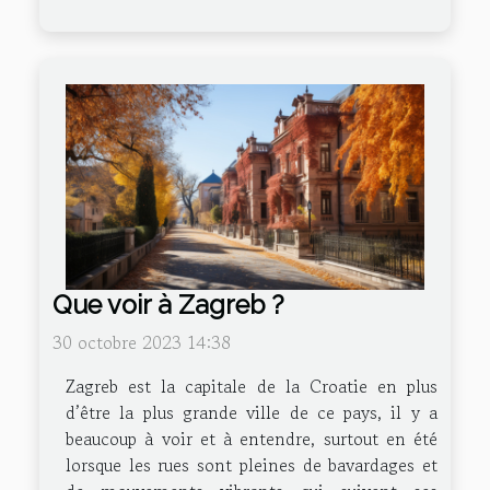
Que voir à Zagreb ?
30 octobre 2023 14:38
Zagreb est la capitale de la Croatie en plus
d’être la plus grande ville de ce pays, il y a
beaucoup à voir et à entendre, surtout en été
lorsque les rues sont pleines de bavardages et