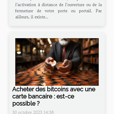
l’activation à distance de l’ouverture ou de la
fermeture de votre porte ou portail. Par
ailleurs, il existe...
Acheter des bitcoins avec une
carte bancaire : est-ce
possible ?
30 octobre 2023 14:38