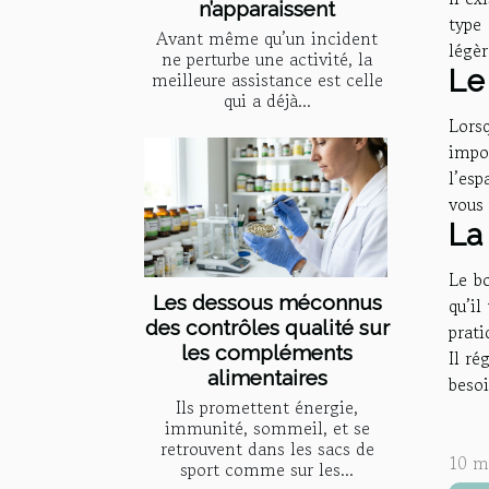
n’apparaissent
type 
Avant même qu’un incident
légèr
ne perturbe une activité, la
Le
meilleure assistance est celle
qui a déjà...
Lorsq
impor
l’esp
vous 
La
Le bo
Les dessous méconnus
qu’il
des contrôles qualité sur
prati
les compléments
Il ré
alimentaires
besoi
Ils promettent énergie,
immunité, sommeil, et se
retrouvent dans les sacs de
10 m
sport comme sur les...