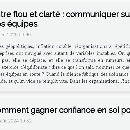
tre flou et clarté : communiquer sur
s équipes
mai 2026 00:40
es géopolitiques, inflation durable, réorganisations à répétit
eprises ont navigué avec autant de variables instables. Or, 
t pas, elle se déplace, et elle se transforme en rumeurs, e
ercice d’équilibriste : dire ce que l’on sait, nommer ce que l
es équipes en route ? Quand le silence fabrique des scénarios
ide, et qu’un vide se remplit vite. Dans les organisations, l’i
mment gagner confiance en soi p
août 2024 10:32