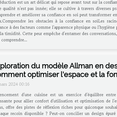
éduction est un art délicat qui repose avant tout sur la confi
e qualité n'est pas innée; elle se cultive à travers diverses
rendre et améliorer sa confiance en soi peut transformer ent
Comprendre les obstacles à la confiance en soiLes raci
ce à des facteurs comme l'apparence physique ou l'hygiène p
 la timidité. Cette peur empêche d'entamer des conversations, 
e comprendre...
ploration du modèle Allman en desi
mment optimiser l'espace et la fon
mars 2024 00:16
gencement d'une cuisine est un exercice d'équilibre entre
ssante pour allier confort d'utilisation et optimisation de 
, offre des pistes de réflexion riches pour quiconque souhai
aque recoin disponible ? Peut-on concilier un design épuré 