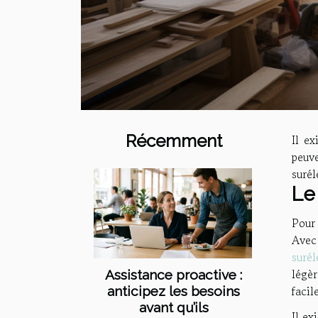
Récemment
Il ex
peuve
surél
Le
Pour
Avec 
suré
légèr
Assistance proactive :
facil
anticipez les besoins
avant qu’ils
Il ex