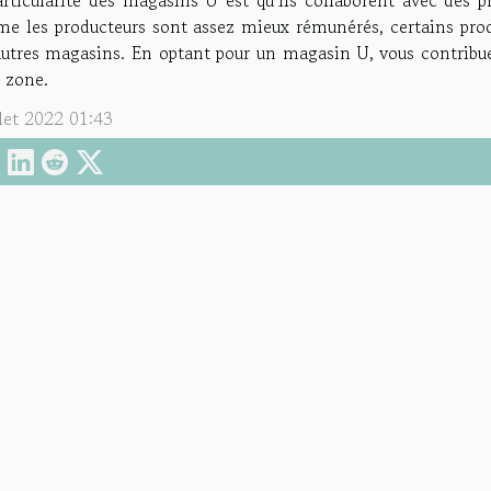
rticularité des magasins U est qu’ils collaborent avec des pr
e les producteurs sont assez mieux rémunérés, certains pro
autres magasins. En optant pour un magasin U, vous contribue
 zone.
llet 2022 01:43