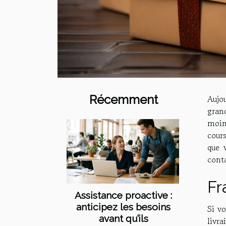
Récemment
Aujo
grand
moin
cour
que v
cont
Fr
Assistance proactive :
anticipez les besoins
Si vo
avant qu’ils
livra