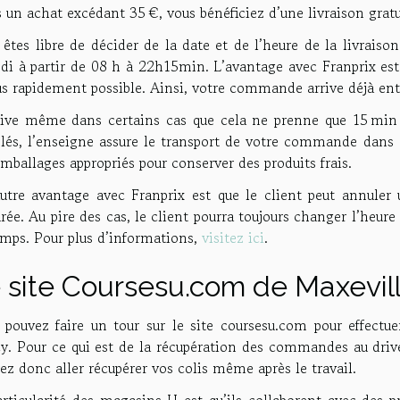
s un achat excédant 35 €, vous bénéficiez d’une livraison grat
êtes libre de décider de la date et de l’heure de la livraison.
i à partir de 08 h à 22h15min. L’avantage avec Franprix est q
lus rapidement possible. Ainsi, votre commande arrive déjà e
rrive même dans certains cas que cela ne prenne que 15 min 
elés, l’enseigne assure le transport de votre commande dans
mballages appropriés pour conserver des produits frais.
utre avantage avec Franprix est que le client peut annuler
rée. Au pire des cas, le client pourra toujours changer l’heur
emps. Pour plus d’informations,
visitez ici
.
 site Coursesu.com de Maxevil
 pouvez faire un tour sur le site coursesu.com pour effect
y. Pour ce qui est de la récupération des commandes au drive
ez donc aller récupérer vos colis même après le travail.