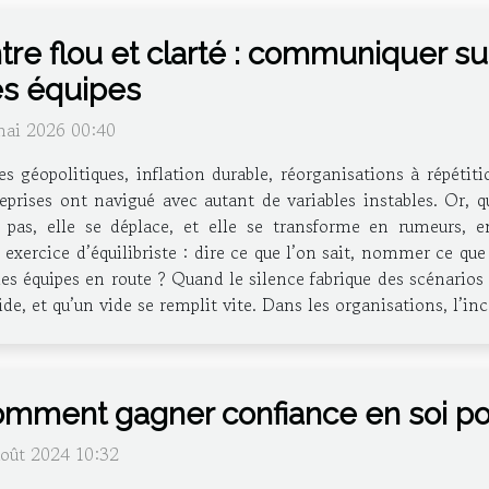
tre flou et clarté : communiquer sur
s équipes
mai 2026 00:40
es géopolitiques, inflation durable, réorganisations à répétit
eprises ont navigué avec autant de variables instables. Or, 
t pas, elle se déplace, et elle se transforme en rumeurs, e
ercice d’équilibriste : dire ce que l’on sait, nommer ce que l
es équipes en route ? Quand le silence fabrique des scénarios
ide, et qu’un vide se remplit vite. Dans les organisations, l’i
mment gagner confiance en soi p
août 2024 10:32