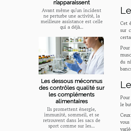
n’apparaissent
Le
Avant même qu’un incident
ne perturbe une activité, la
meilleure assistance est celle
Cet é
qui a déjà...
sur 
certa
Pour
muscu
du n
bancs
Les dessous méconnus
Le
des contrôles qualité sur
les compléments
Pour 
alimentaires
le bu
Ils promettent énergie,
immunité, sommeil, et se
Ceux 
retrouvent dans les sacs de
vous
sport comme sur les...
varié