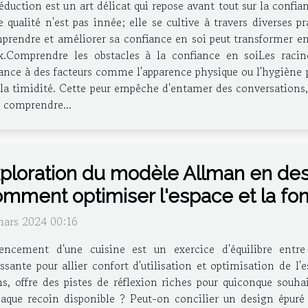
éduction est un art délicat qui repose avant tout sur la confi
e qualité n'est pas innée; elle se cultive à travers diverses
rendre et améliorer sa confiance en soi peut transformer ent
Comprendre les obstacles à la confiance en soiLes raci
ce à des facteurs comme l'apparence physique ou l'hygiène p
 la timidité. Cette peur empêche d'entamer des conversations, 
e comprendre...
ploration du modèle Allman en desi
mment optimiser l'espace et la fon
mars 2024 00:16
gencement d'une cuisine est un exercice d'équilibre entre
ssante pour allier confort d'utilisation et optimisation de 
, offre des pistes de réflexion riches pour quiconque souhai
aque recoin disponible ? Peut-on concilier un design épuré 