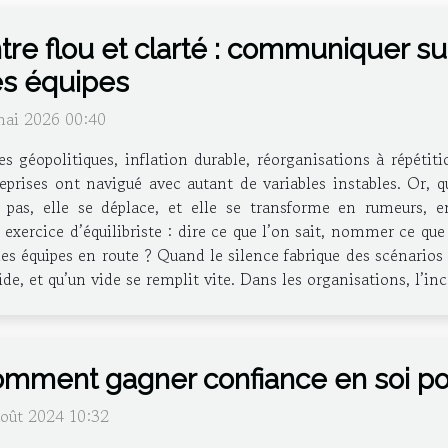
tre flou et clarté : communiquer sur
s équipes
mai 2026 00:40
es géopolitiques, inflation durable, réorganisations à répétit
eprises ont navigué avec autant de variables instables. Or, 
t pas, elle se déplace, et elle se transforme en rumeurs, e
ercice d’équilibriste : dire ce que l’on sait, nommer ce que l
es équipes en route ? Quand le silence fabrique des scénarios
ide, et qu’un vide se remplit vite. Dans les organisations, l’i
mment gagner confiance en soi p
août 2024 10:32