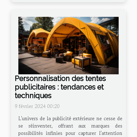
Personnalisation des tentes
publicitaires : tendances et
techniques
9 février 2024 00:20
L'univers de la publicité extérieure ne cesse de
se réinventer, offrant aux marques des
possibilités infinies pour capturer l'attention