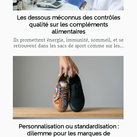
Les dessous méconnus des contrôles
qualité sur les compléments
alimentaires
Ils promettent énergie, immunité, sommeil, et se
retrouvent dans les sacs de sport comme sur les...
Personnalisation ou standardisation :
dilemme pour les marques de