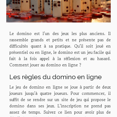
Le domino est l’un des jeux les plus anciens. Il
rassemble grands et petits et ne présente pas de
difficultés quant à sa pratique. Qu’il soit joué en
présentiel ou en ligne, le domino est un jeu facile qui
fait à la fois appel à la réflexion et au hasard.
Comment jouer au domino en ligne ?
Les règles du domino en ligne
Le jeu de domino en ligne se joue à partir de deux
joueurs jusqu’à quatre joueurs. Pour commencer, il
suffit de se rendre sur un site de jeu qui propose le
domino dans ses jeux. L’inscription ne prend pas
assez de temps. Suivez ce lien pour avoir plus de