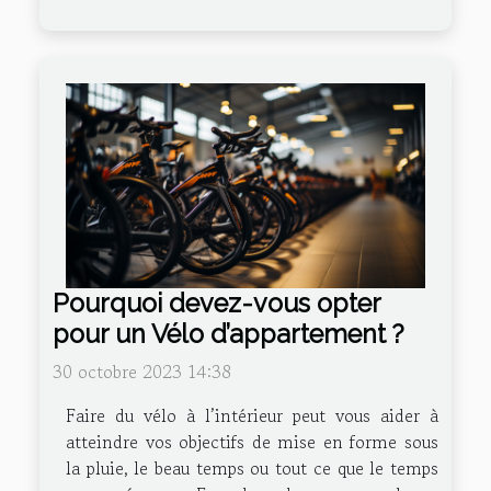
Pourquoi devez-vous opter
pour un Vélo d’appartement ?
30 octobre 2023 14:38
Faire du vélo à l’intérieur peut vous aider à
atteindre vos objectifs de mise en forme sous
la pluie, le beau temps ou tout ce que le temps