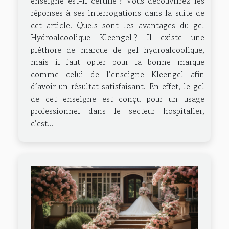
enseigne est-il certifié ? Vous découvrirez les
réponses à ses interrogations dans la suite de
cet article. Quels sont les avantages du gel
Hydroalcoolique Kleengel ? Il existe une
pléthore de marque de gel hydroalcoolique,
mais il faut opter pour la bonne marque
comme celui de l’enseigne Kleengel afin
d’avoir un résultat satisfaisant. En effet, le gel
de cet enseigne est conçu pour un usage
professionnel dans le secteur hospitalier,
c’est...