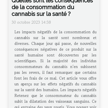
Quelles sont les conséquences
de la consommation du
cannabis sur la santé ?
30 octobre 2023 14:38
Les impacts négatifs de la consommation du
cannabis sur la santé sont nombreux et
diverses. Chaque jour qui passe, de nouvelles
conséquences négatives de ce produit sur la
santé humaine sont découvertes par les
scientifiques. Si la majorité des individus
consommateurs du cannabis n’en subissent
pas les revers, il faut remarquer que certains
font les frais de ce mal. Cet article vous offre
un aperçu sur les effets négatifs du cannabis
sur la santé des humains. Les impacts négatifs
Retenez que le consommateur du cannabis
subit la dilatation des vaisseaux sanguins. Ce
qui entraine des yeux rougis. Vous pouvez voir