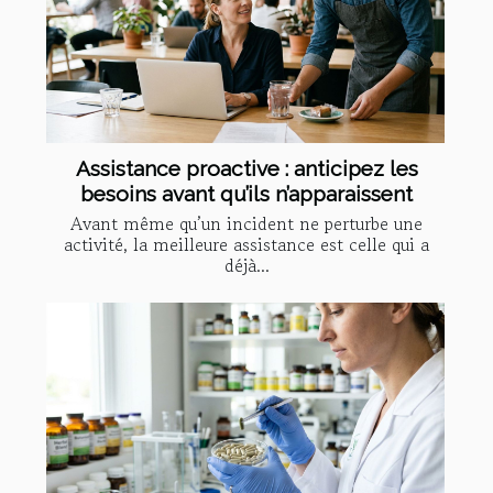
Assistance proactive : anticipez les
besoins avant qu’ils n’apparaissent
Avant même qu’un incident ne perturbe une
activité, la meilleure assistance est celle qui a
déjà...